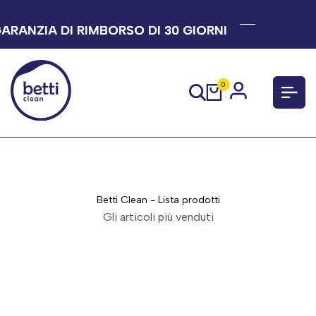
Salta
al
RANZIA DI RIMBORSO DI 30 GIORNI
RANZIA DI RIMBORSO DI 30 GIORNI
RANZIA DI RIMBORSO DI 30 GIORNI
contenuto
0
Betti Clean - Lista prodotti
Gli articoli più venduti