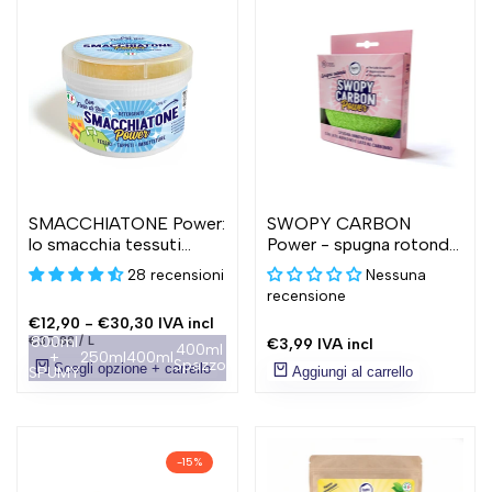
SMACCHIATONE Power:
SWOPY CARBON
lo smacchia tessuti
Power - spugna rotonda,
universale
2 funzioni
28 recensioni
Nessuna
recensione
Prezzo
€12,90
-
€30,30
IVA incl
scontato
PREZZO
800ml
PER
€37,88
/
L
Prezzo
€3,99
IVA incl
400ml +
UNITARIO
+
250ml
400ml
scontato
Spazzola
Scegli opzione + carrello
SPUMY
Aggiungi al carrello
-
15
%