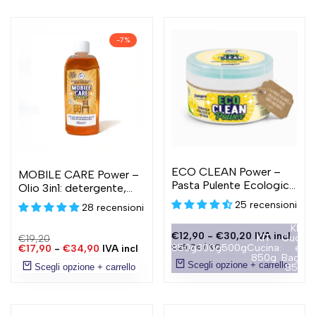
-
7
%
ECO CLEAN Power –
MOBILE CARE Power –
Pasta Pulente Ecologica
Olio 3in1: detergente,
Multiuso
nutriente e protettivo
25 recensioni
28 recensioni
per mobili
KIT
Prezzo
€12,90
-
€30,20
IVA incl
KIT
Cucina
Prezzo
€19,20
scontato
PREZZO
850g
300g
PER
500g
Cucina:
e
€25,76
/
KG
normale
Prezzo
€17,90
-
€34,90
IVA incl
UNITARIO
850g
Bagno:
scontato
Scegli opzione + carrello
850g
Scegli opzione + carrello