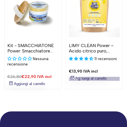
Kit - SMACCHIATONE
LIMY CLEAN Power –
Power: Smacchiatore
Acido citrico puro,
Universale 400g +
ammorbidente e
Nessuna
11 recensioni
Spazzola professionale
decalcificante naturale
recensione
in legno
Prezzo
€13,90
IVA incl
scontato
Prezzo
€26,80
Prezzo
€22,90
IVA incl
1.000 g
Aggiungi al carrello
normale
scontato
Aggiungi al carrello